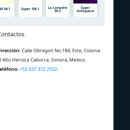
La Comadre
Super
M 94.1
Super 106.1
99.3
Antequera
Contactos
irección:
Calle Obregon No.184, Este, Colonia
l Alto Heroica Caborca, Sonora, Mexico
.
eléfono:
+52 637 372 2552
.