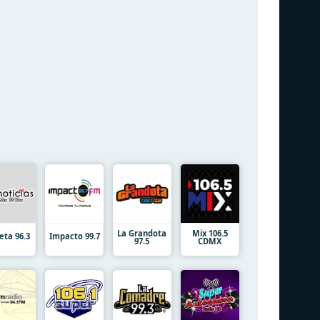
La Grandota
Mix 106.5
eta 96.3
Impacto 99.7
97.5
CDMX