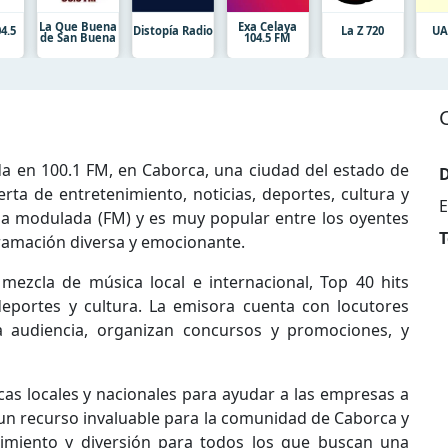
La Que Buena
Exa Celaya
4.5
Distopía Radio
La Z 720
UA
de San Buena
104.5 FM
a en 100.1 FM, en Caborca, una ciudad del estado de
D
rta de entretenimiento, noticias, deportes, cultura y
E
ia modulada (FM) y es muy popular entre los oyentes
T
gramación diversa y emocionante.
zcla de música local e internacional, Top 40 hits
eportes y cultura. La emisora cuenta con locutores
a audiencia, organizan concursos y promociones, y
s locales y nacionales para ayudar a las empresas a
s un recurso invaluable para la comunidad de Caborca y
nimiento y diversión para todos los que buscan una