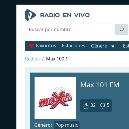
Favoritos
Estaciones
Género
Es
Radios
Max 100.1
Max 101 FM
32
5
Género:
Pop music