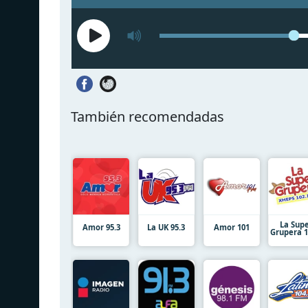
También recomendadas
La Sup
Amor 95.3
La UK 95.3
Amor 101
Grupera 1