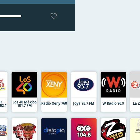
er
Los 40 México
Radio Xeny 760
Joya 93.7 FM
W Radio 96.9
La Z
02.1
101.7 FM