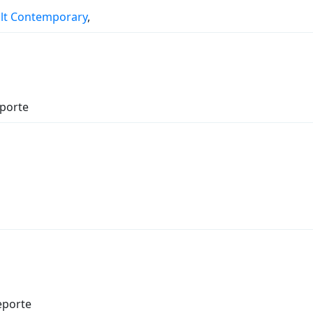
lt Contemporary
,
eporte
eporte