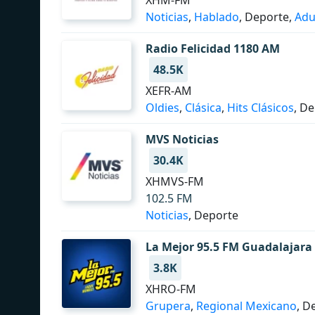
XHM-FM
Noticias
,
Hablado
, Deporte,
Adu
Radio Felicidad 1180 AM
48.5K
XEFR-AM
Oldies
,
Clásica
,
Hits Clásicos
, D
MVS Noticias
30.4K
XHMVS-FM
102.5 FM
Noticias
, Deporte
La Mejor 95.5 FM Guadalajara
3.8K
XHRO-FM
Grupera
,
Regional Mexicano
, D