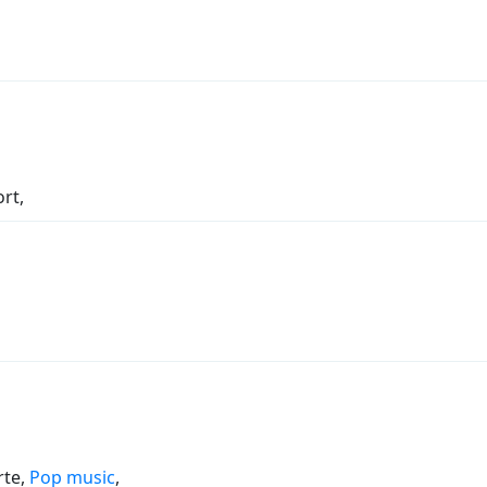
ort,
rte,
Pop music
,