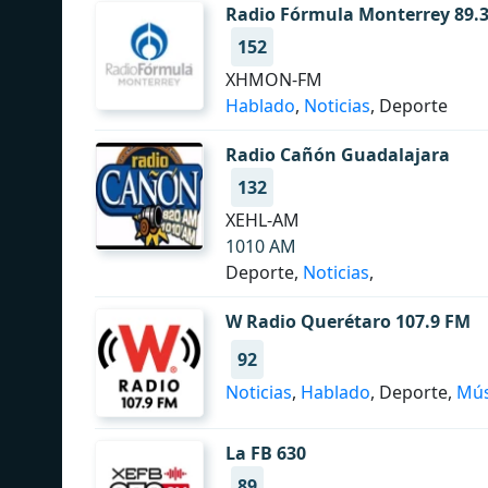
Radio Fórmula Monterrey 89.
152
XHMON-FM
Hablado
,
Noticias
, Deporte
Radio Cañón Guadalajara
132
XEHL-AM
1010 AM
Deporte,
Noticias
,
W Radio Querétaro 107.9 FM
92
Noticias
,
Hablado
, Deporte,
Mús
La FB 630
89