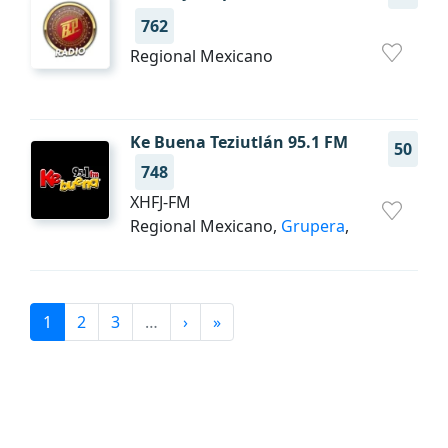
762
Regional Mexicano
Ke Buena Teziutlán 95.1 FM
50
748
XHFJ-FM
Regional Mexicano,
Grupera
,
1
2
3
…
›
»