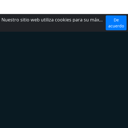
Nuestro sitio web utiliza cookies para su máxima comodidad. Al utilizar el sitio web, usted acepta el uso de cookies.
De
Top 5 Emisoras
acuerdo
W Radio
Radio Fórmula
LOS 40
Ke Buena
Exa FM
Top 5 Géneros
Noticias
Deporte
Latina
Regional Mexicano
Adult Contemporary
Sobre nosotros