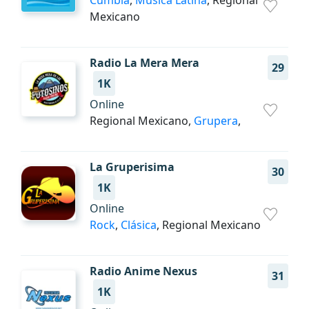
Cumbia
,
Música Latina
, Regional
Mexicano
Radio La Mera Mera
29
1K
Online
Regional Mexicano,
Grupera
,
La Gruperisima
30
1K
Online
Rock
,
Clásica
, Regional Mexicano
Radio Anime Nexus
31
1K