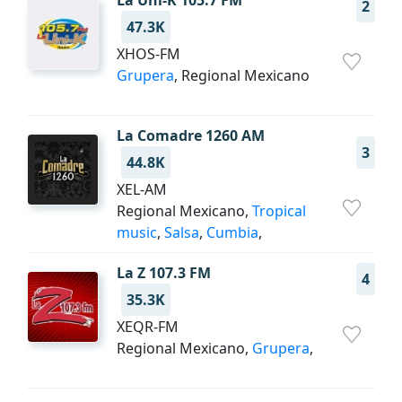
La Uni-K 105.7 FM
2
47.3K
XHOS-FM
Grupera
, Regional Mexicano
La Comadre 1260 AM
3
44.8K
XEL-AM
Regional Mexicano,
Tropical
music
,
Salsa
,
Cumbia
,
La Z 107.3 FM
4
35.3K
XEQR-FM
Regional Mexicano,
Grupera
,