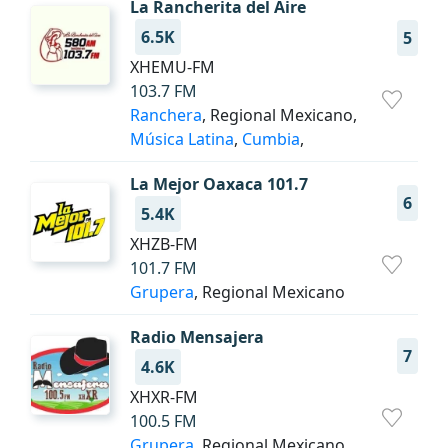
La Rancherita del Aire
6.5K
5
XHEMU-FM
103.7 FM
Ranchera
, Regional Mexicano,
Música Latina
,
Cumbia
,
La Mejor Oaxaca 101.7
6
5.4K
XHZB-FM
101.7 FM
Grupera
, Regional Mexicano
Radio Mensajera
7
4.6K
XHXR-FM
100.5 FM
Grupera
, Regional Mexicano