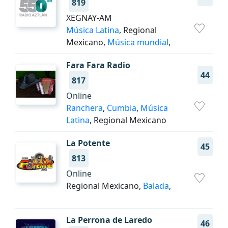
819
XEGNAY-AM
Música Latina
, Regional
Mexicano,
Música mundial
,
Fara Fara Radio
44
817
Online
Ranchera
,
Cumbia
,
Música
Latina
, Regional Mexicano
La Potente
45
813
Online
Regional Mexicano,
Balada
,
La Perrona de Laredo
46