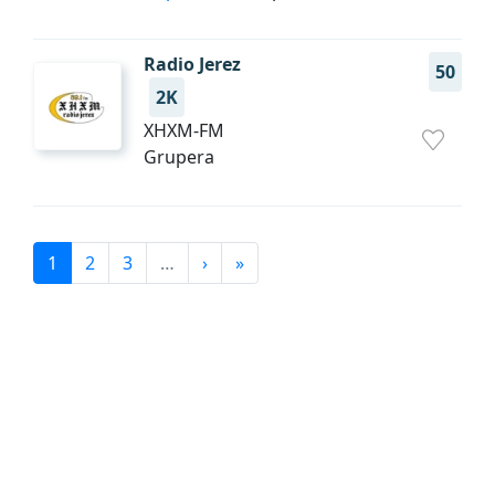
Radio Jerez
50
2K
XHXM-FM
Grupera
1
2
3
…
›
»