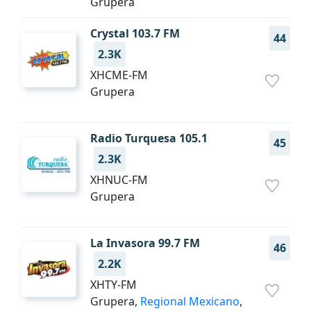
Grupera
Crystal 103.7 FM
44
2.3K
XHCME-FM
Grupera
Radio Turquesa 105.1
45
2.3K
XHNUC-FM
Grupera
La Invasora 99.7 FM
46
2.2K
XHTY-FM
Grupera,
Regional Mexicano
,