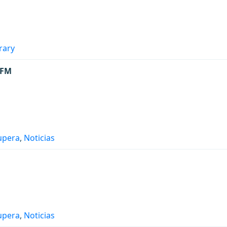
rary
 FM
upera
,
Noticias
upera
,
Noticias