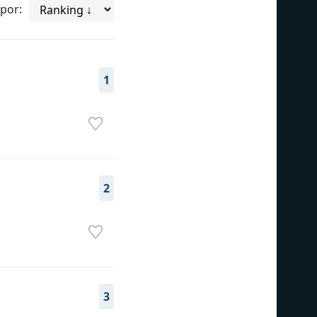
por:
1
2
3