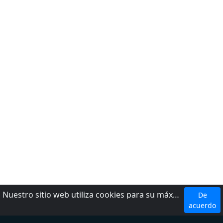
Nuestro sitio web utiliza cookies para su máxima comodidad. Al utilizar el sitio web, usted acepta el uso de cookies.
De
Top 5 Emisoras
acuerdo
W Radio