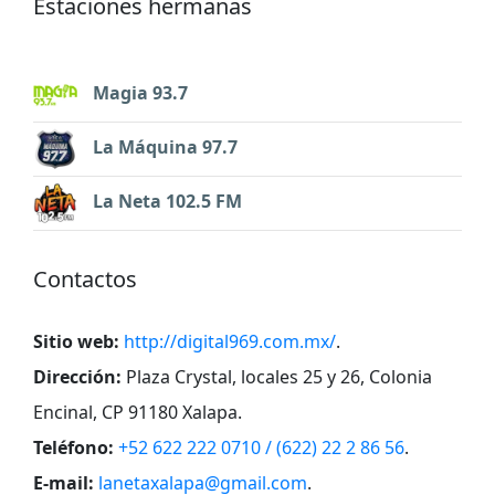
Estaciones hermanas
Magia 93.7
La Máquina 97.7
La Neta 102.5 FM
Contactos
Sitio web:
http://digital969.com.mx/
.
Dirección:
Plaza Crystal, locales 25 y 26, Colonia
Encinal, CP 91180 Xalapa
.
Teléfono:
+52 622 222 0710 / (622) 22 2 86 56
.
E-mail:
lanetaxalapa@gmail.com
.