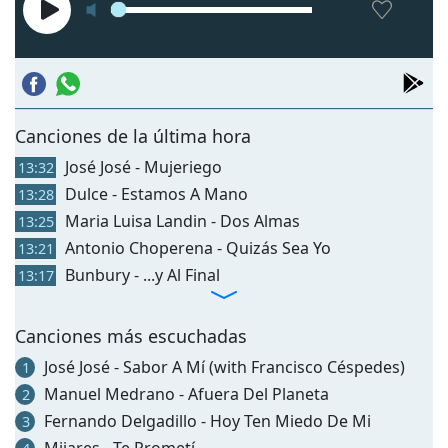
Сanciones de la última hora
José José - Mujeriego
13:32
Dulce - Estamos A Mano
13:28
Maria Luisa Landin - Dos Almas
13:25
Antonio Choperena - Quizás Sea Yo
13:21
Bunbury - ...y Al Final
13:17
Canciones más escuchadas
José José - Sabor A Mí (with Francisco Céspedes)
1
Manuel Medrano - Afuera Del Planeta
2
Fernando Delgadillo - Hoy Ten Miedo De Mi
3
Mijares - Te Prometí