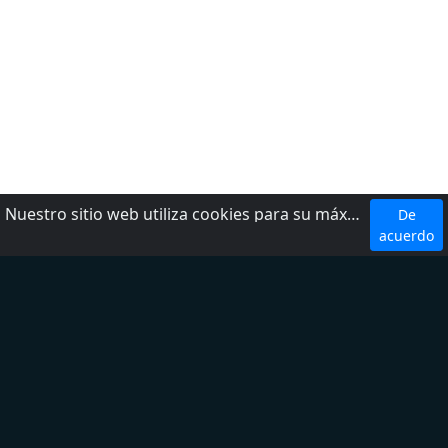
Nuestro sitio web utiliza cookies para su máxima comodidad. Al utilizar el sitio web, usted acepta el uso de cookies.
De
Top 5 Emisoras
acuerdo
W Radio
Radio Fórmula
LOS 40
Ke Buena
Exa FM
Top 5 Géneros
Noticias