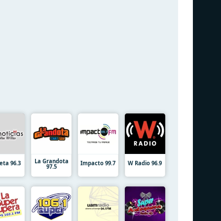
La Grandota
eta 96.3
Impacto 99.7
W Radio 96.9
97.5