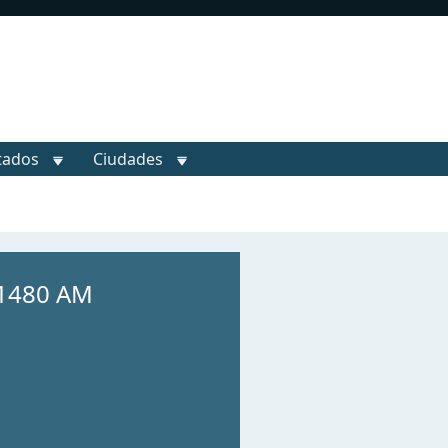
tados
Ciudades
 1480 AM