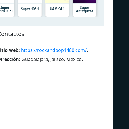
 Super
Super
Super 106.1
UAM 94.1
era 102.1
Antequera
Contactos
itio web:
https://rockandpop1480.com/
.
irección:
Guadalajara, Jalisco, Mexico
.