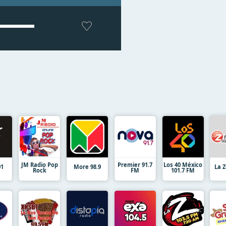
JM Radio Pop
Premier 91.7
Los 40 México
01
More 98.9
La Z
Rock
FM
101.7 FM