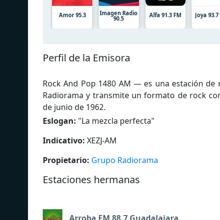
Imagen Radio
Amor 95.3
Alfa 91.3 FM
Joya 93.
90.5
Perfil de la Emisora
Rock And Pop 1480 AM — es una estación de ra
Radiorama y transmite un formato de rock con
de junio de 1962.
Eslogan:
"
La mezcla perfecta
"
Indicativo:
XEZJ-AM
Propietario:
Grupo Radiorama
Estaciones hermanas
Arroba FM 88.7 Guadalajara