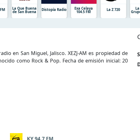
La Que Buena
Exa Celaya
La
7 FM
Distopía Radio
La Z 720
de San Buena
104.5 FM
Grup
dio en San Miguel, Jalisco. XEZJ-AM es propiedad de
S
ocido como Rock & Pop. Fecha de emisión inicial: 20
D
KY 94.7 FM