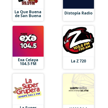
La Que Buena
Distopía Radio
de San Buena
Exa Celaya
La Z 720
104.5 FM
La Super