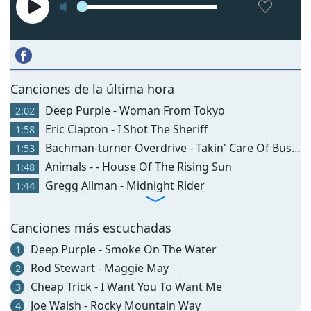
Сanciones de la última hora
Deep Purple - Woman From Tokyo
2:02
Eric Clapton - I Shot The Sheriff
1:58
Bachman-turner Overdrive - Takin' Care Of Business
1:53
Animals - - House Of The Rising Sun
1:48
Gregg Allman - Midnight Rider
1:44
Canciones más escuchadas
Deep Purple - Smoke On The Water
1
Rod Stewart - Maggie May
2
Cheap Trick - I Want You To Want Me
3
Joe Walsh - Rocky Mountain Way
4