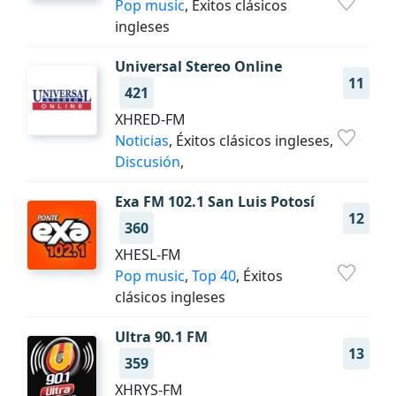
Pop music
, Éxitos clásicos
ingleses
Universal Stereo Online
11
421
XHRED-FM
Noticias
, Éxitos clásicos ingleses,
Discusión
,
Exa FM 102.1 San Luis Potosí
12
360
XHESL-FM
Pop music
,
Top 40
, Éxitos
clásicos ingleses
Ultra 90.1 FM
13
359
XHRYS-FM