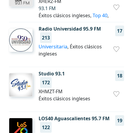
XHERZ-FM
93.1 FM
Éxitos clásicos ingleses,
Top 40
,
Radio Universidad 95.9 FM
17
213
Universitaria
, Éxitos clásicos
ingleses
Studio 93.1
18
172
XHMZT-FM
Éxitos clásicos ingleses
LOS40 Aguascalientes 95.7 FM
19
122