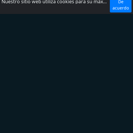
Nuestro sitio web utiliza cookies para su máxima comodidad. Al utilizar el sitio web, usted acepta el uso de cookies.
De
Top 5 Emisoras
acuerdo
W Radio
Radio Fórmula
LOS 40
Ke Buena
Exa FM
Top 5 Géneros
Noticias
Deporte
Latina
Regional Mexicano
Adult Contemporary
Sobre nosotros
Para contactarnos
Ayuda