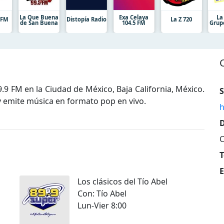
La Que Buena
Exa Celaya
La
7 FM
Distopía Radio
La Z 720
de San Buena
104.5 FM
Grup
.9 FM en la Ciudad de México, Baja California, México.
S
emite música en formato pop en vivo.
h
D
C
T
E
Los clásicos del Tío Abel
Con: Tío Abel
Lun-Vier 8:00