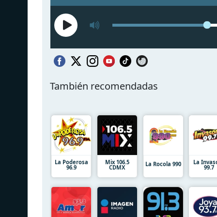
También recomendadas
La Poderosa
Mix 106.5
La Invas
La Rocola 990
96.9
CDMX
99.7