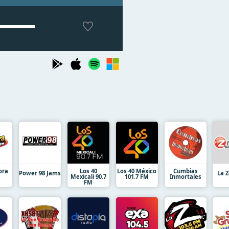
ora
Los 40
Los 40 México
Cumbias
Power 98 Jams
La Z
Mexicali 90.7
101.7 FM
Inmortales
FM