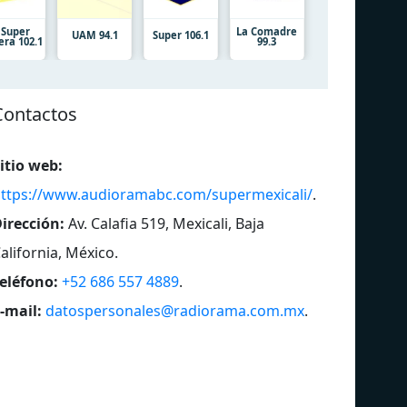
 Super
La Comadre
UAM 94.1
Super 106.1
era 102.1
99.3
Contactos
itio web:
ttps://www.audioramabc.com/supermexicali/
.
irección:
Av. Calafia 519, Mexicali, Baja
alifornia, México
.
eléfono:
+52 686 557 4889
.
-mail:
datospersonales@radiorama.com.mx
.