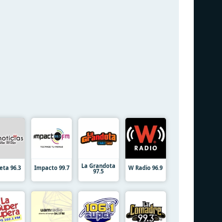
La Grandota
eta 96.3
Impacto 99.7
W Radio 96.9
97.5