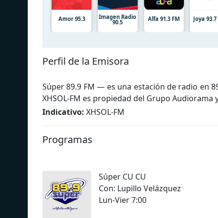
Imagen Radio
Amor 95.3
Alfa 91.3 FM
Joya 93.
90.5
Perfil de la Emisora
Súper 89.9 FM — es una estación de radio en 89
XHSOL-FM es propiedad del Grupo Audiorama y 
Indicativo:
XHSOL-FM
Programas
Súper CU CU
Con: Lupillo Velázquez
Lun-Vier 7:00