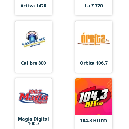
Activa 1420
La Z 720
Calibre 800
Orbita 106.7
Magia Digital
104.3 HITfm
100.7