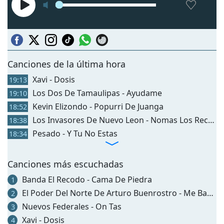
Сanciones de la última hora
Xavi - Dosis
19:13
Los Dos De Tamaulipas - Ayudame
19:10
Kevin Elizondo - Popurri De Juanga
18:52
Los Invasores De Nuevo Leon - Nomas Los Recuerdos
18:38
Pesado - Y Tu No Estas
18:34
Canciones más escuchadas
Banda El Recodo - Cama De Piedra
1
El Poder Del Norte De Arturo Buenrostro - Me Basta Ftt Los Viejones De Linares
2
Nuevos Federales - On Tas
3
Xavi - Dosis
4