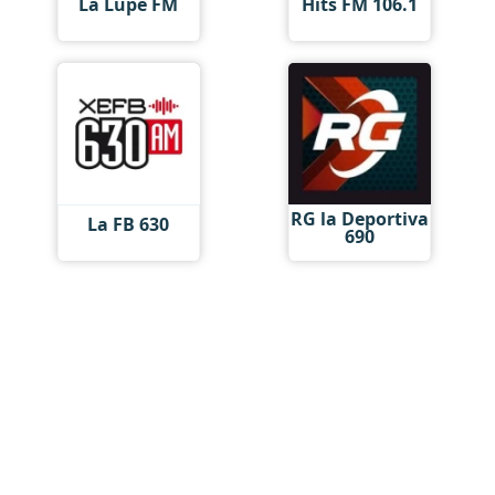
La Lupe FM
Hits FM 106.1
RG la Deportiva
La FB 630
690