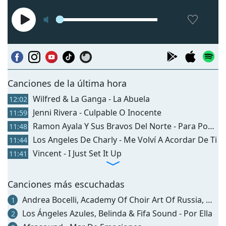
Сanciones de la última hora
Wilfred & La Ganga - La Abuela
12:02
Jenni Rivera - Culpable O Inocente
11:59
Ramon Ayala Y Sus Bravos Del Norte - Para Poder Llegar A Ti
11:48
Los Angeles De Charly - Me Volví A Acordar De Ti
11:44
Vincent - I Just Set It Up
11:41
Canciones más escuchadas
Andrea Bocelli, Academy Of Choir Art Of Russia, Moscow Radio Symphony Orchestra & Vladimir Fedoseyev - Schubert: Ave Maria
1
Los Ángeles Azules, Belinda & Fifa Sound - Por Ella
2