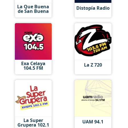
La Que Buena
Distopía Radio
de San Buena
Exa Celaya
La Z 720
104.5 FM
La Super
UAM 94.1
Grupera 102.1