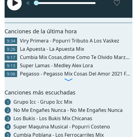
Сanciones de la última hora
Viry Primera - Popurri Tributo A Los Vaskez
9:34
La Apuesta - La Apuesta Mix
9:26
Cumbia Mix Cosas,dime Como Te Olvido Marzo 2021 - Cumbia Mix Cosas ,dime Como Te Olvido Marzo 21021 Dj Corsan
9:17
Super Lamas - Medley Alex Lora
9:13
Pegasso - Pegasso Mix Cosas Del Amor 2021 Febrero
9:06
Canciones más escuchadas
Grupo Icc - Grupo Icc Mix
1
No Me Engañes Nunca - No Me Engañes Nunca
2
Los Bukis - Los Bukis Mix Chicanas
3
Super Maquina Musical - Popurri Costeno
4
Cumbia Poblana - Los Ferrocarriles Mix
5