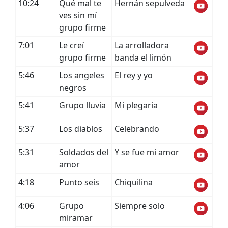
10:24
Qué mal te
Hernán sepulveda
ves sin mí
grupo firme
7:01
Le creí
La arrolladora
grupo firme
banda el limón
5:46
Los angeles
El rey y yo
negros
5:41
Grupo lluvia
Mi plegaria
5:37
Los diablos
Celebrando
5:31
Soldados del
Y se fue mi amor
amor
4:18
Punto seis
Chiquilina
4:06
Grupo
Siempre solo
miramar