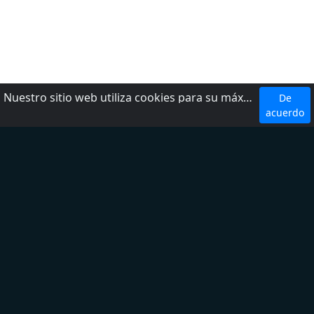
Nuestro sitio web utiliza cookies para su máxima comodidad. Al utilizar el sitio web, usted acepta el uso de cookies.
De
Top 5 Emisoras
acuerdo
W Radio
Radio Fórmula
LOS 40
Ke Buena
Exa FM
Top 5 Géneros
Noticias
Deporte
Latina
Regional Mexicano