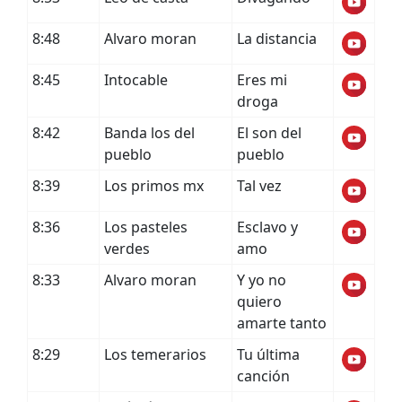
8:48
Alvaro moran
La distancia
8:45
Intocable
Eres mi
droga
8:42
Banda los del
El son del
pueblo
pueblo
8:39
Los primos mx
Tal vez
8:36
Los pasteles
Esclavo y
verdes
amo
8:33
Alvaro moran
Y yo no
quiero
amarte tanto
8:29
Los temerarios
Tu última
canción