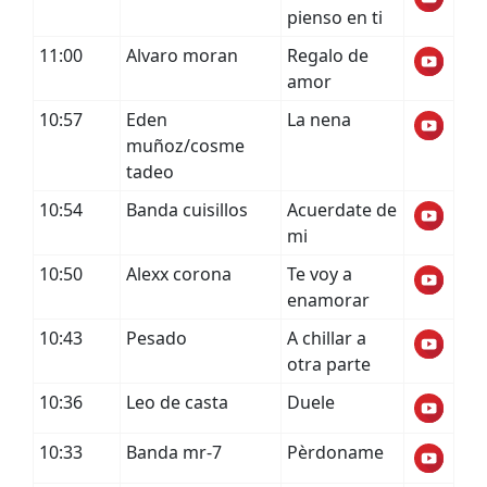
pienso en ti
11:00
Alvaro moran
Regalo de
amor
10:57
Eden
La nena
muñoz/cosme
tadeo
10:54
Banda cuisillos
Acuerdate de
mi
10:50
Alexx corona
Te voy a
enamorar
10:43
Pesado
A chillar a
otra parte
10:36
Leo de casta
Duele
10:33
Banda mr-7
Pèrdoname