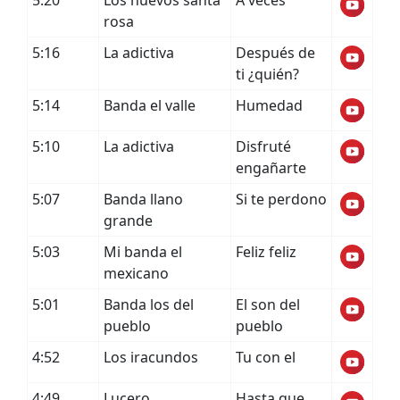
5:20
Los nuevos santa
A veces
rosa
5:16
La adictiva
Después de
ti ¿quién?
5:14
Banda el valle
Humedad
5:10
La adictiva
Disfruté
engañarte
5:07
Banda llano
Si te perdono
grande
5:03
Mi banda el
Feliz feliz
mexicano
5:01
Banda los del
El son del
pueblo
pueblo
4:52
Los iracundos
Tu con el
4:49
Lucero
Hasta que