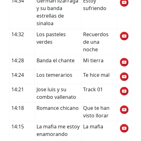
14:34
Germán lizárraga
Estoy
y su banda
sufriendo
estrellas de
sinaloa
14:32
Los pasteles
Recuerdos
verdes
de una
noche
14:28
Banda el chante
Mi tierra
14:24
Los temerarios
Te hice mal
14:21
Jose luis y su
Track 01
combo vallenato
14:18
Romance chicano
Que te han
visto llorar
14:15
La mafia me estoy
La mafia
enamorando