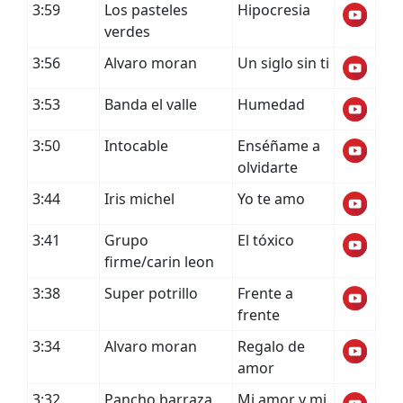
3:59
Los pasteles
Hipocresia
verdes
3:56
Alvaro moran
Un siglo sin ti
3:53
Banda el valle
Humedad
3:50
Intocable
Enséñame a
olvidarte
3:44
Iris michel
Yo te amo
3:41
Grupo
El tóxico
firme/carin leon
3:38
Super potrillo
Frente a
frente
3:34
Alvaro moran
Regalo de
amor
3:32
Pancho barraza
Mi amor y mi