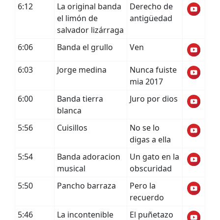
6:12
La original banda
Derecho de
el limón de
antigüedad
salvador lizárraga
6:06
Banda el grullo
Ven
6:03
Jorge medina
Nunca fuiste
mia 2017
6:00
Banda tierra
Juro por dios
blanca
5:56
Cuisillos
No se lo
digas a ella
5:54
Banda adoracion
Un gato en la
musical
obscuridad
5:50
Pancho barraza
Pero la
recuerdo
5:46
La incontenible
El puñetazo