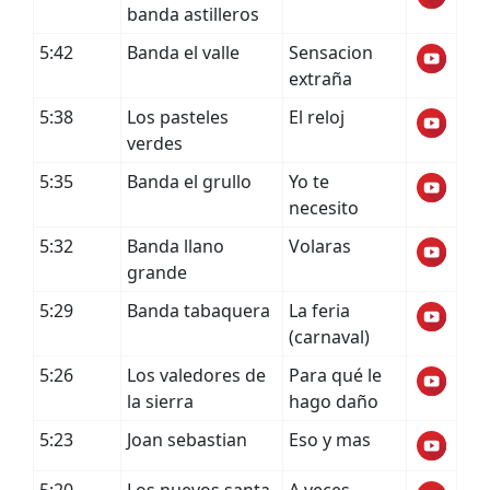
banda astilleros
5:42
Banda el valle
Sensacion
extraña
5:38
Los pasteles
El reloj
verdes
5:35
Banda el grullo
Yo te
necesito
5:32
Banda llano
Volaras
grande
5:29
Banda tabaquera
La feria
(carnaval)
5:26
Los valedores de
Para qué le
la sierra
hago daño
5:23
Joan sebastian
Eso y mas