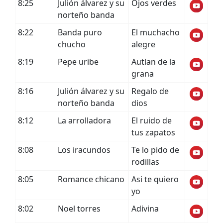
8:25
Julión álvarez y su
Ojos verdes
norteño banda
8:22
Banda puro
El muchacho
chucho
alegre
8:19
Pepe uribe
Autlan de la
grana
8:16
Julión álvarez y su
Regalo de
norteño banda
dios
8:12
La arrolladora
El ruido de
tus zapatos
8:08
Los iracundos
Te lo pido de
rodillas
8:05
Romance chicano
Asi te quiero
yo
8:02
Noel torres
Adivina