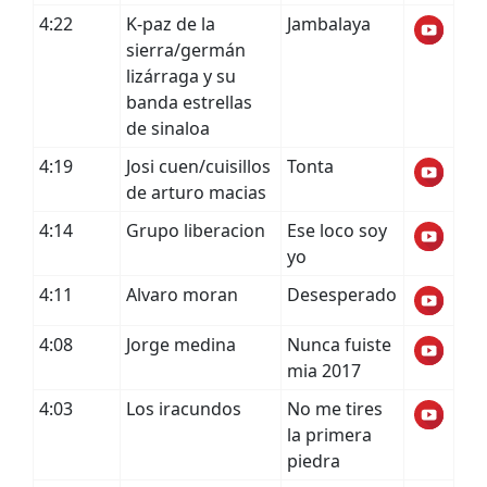
4:22
K-paz de la
Jambalaya
sierra/germán
lizárraga y su
banda estrellas
de sinaloa
4:19
Josi cuen/cuisillos
Tonta
de arturo macias
4:14
Grupo liberacion
Ese loco soy
yo
4:11
Alvaro moran
Desesperado
4:08
Jorge medina
Nunca fuiste
mia 2017
4:03
Los iracundos
No me tires
la primera
piedra