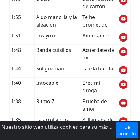
de cartón
1:55
Aldo mancilla y la
Te he
aleacion
prometido
1:51
Los yokis
Amor amor
1:48
Banda cuisillos
Acuerdate de
mi
1:44
Sol guzman
La isla bonita
1:40
Intocable
Eres mi
droga
1:38
Ritmo 7
Prueba de
amor
1:35
La arrolladora
8. llamada de
Nuestro sitio web utiliza cookies para su máxima comodidad. Al utilizar el sitio web, usted acepta el uso de cookies.
banda el limon
mi ex
De
acuerdo
1:32
Germán lizárraga
Estoy