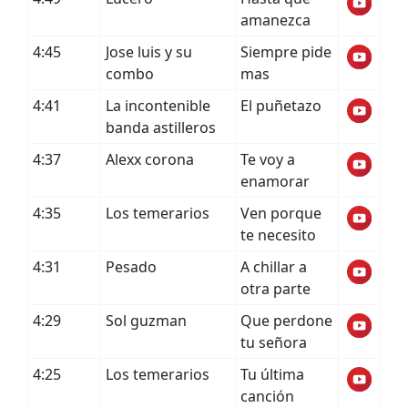
amanezca
4:45
Jose luis y su
Siempre pide
combo
mas
4:41
La incontenible
El puñetazo
banda astilleros
4:37
Alexx corona
Te voy a
enamorar
4:35
Los temerarios
Ven porque
te necesito
4:31
Pesado
A chillar a
otra parte
4:29
Sol guzman
Que perdone
tu señora
4:25
Los temerarios
Tu última
canción