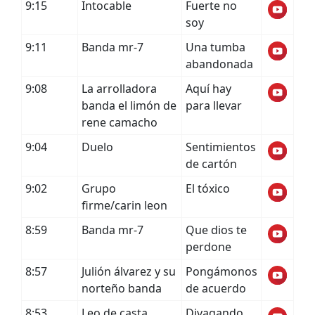
9:15
Intocable
Fuerte no
soy
9:11
Banda mr-7
Una tumba
abandonada
9:08
La arrolladora
Aquí hay
banda el limón de
para llevar
rene camacho
9:04
Duelo
Sentimientos
de cartón
9:02
Grupo
El tóxico
firme/carin leon
8:59
Banda mr-7
Que dios te
perdone
8:57
Julión álvarez y su
Pongámonos
norteño banda
de acuerdo
8:53
Leo de casta
Divagando