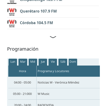
Querétaro 107.9 FM
Córdoba 104.5 FM
Programación
Lun
Mar
Mié
Jue
Vie
Sáb
Dom
Hora
Programa y Locutores
04:00 - 05:00
Noticias W - Verónica Méndez
05:00 - 21:000
W Music
20:00 - 24:00
RADIOVIDA