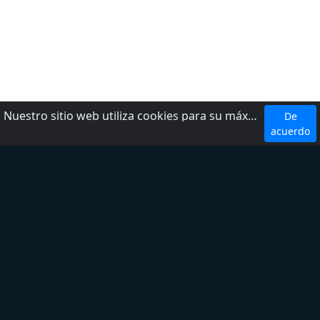
Nuestro sitio web utiliza cookies para su máxima comodidad. Al utilizar el sitio web, usted acepta el uso de cookies.
De
Top 5 Emisoras
acuerdo
W Radio
Radio Fórmula
LOS 40
Ke Buena
Exa FM
Top 5 Géneros
Noticias
Deporte
Latina