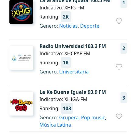
La Grande de Iguala 106.5 FM
1
Indicativo: XHIG-FM
Ranking:
2K
Genero:
Noticias
,
Deporte
Radio Universidad 103.3 FM
2
Indicativo: XHCPAF-FM
Ranking:
1K
Genero:
Universitaria
La Ke Buena Iguala 93.9 FM
3
Indicativo: XHIGA-FM
Ranking:
103
Genero:
Grupera
,
Pop music
,
Música Latina