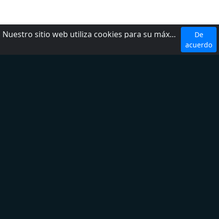
Nuestro sitio web utiliza cookies para su máxima comodidad. Al utilizar el sitio web, usted acepta el uso de cookies.
De
Top 5 Emisoras
acuerdo
W Radio
Radio Fórmula
LOS 40
Ke Buena
Exa FM
Top 5 Géneros
Noticias
Deporte
Latina
Regional Mexicano
Adult Contemporary
Sobre nosotros