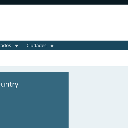
tados
Ciudades
ountry