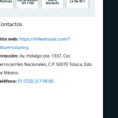
Los 40 México
Viva El
Noticias
La Ele 95.1
101.7 FM
Mariachi
Contactos
itio web:
https://miledmusic.com/?
lbum=country
.
irección:
Av. Hidalgo ote. 1337, Col.
errocarriles Nacionales, C.P. 50070 Toluca, Edo.
e México
.
Miled Music Marco Antonio Solís
Mi
eléfono:
01 (722) 217 98 80
.
Miled Music Elvis Presley
Mi
Miled Music Vicente Fernández
Mi
Miled Music Funk
Mil