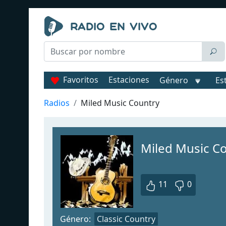
Favoritos
Estaciones
Género
Es
Radios
Miled Music Country
Miled Music C
11
0
Género:
Classic Country