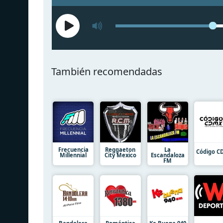
También recomendadas
Frecuencia
Reggaeton
La
Código 
Millennial
City Mexico
Escandaloza
FM