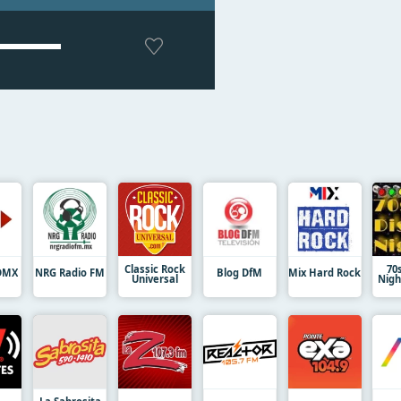
Classic Rock
70
CDMX
NRG Radio FM
Blog DfM
Mix Hard Rock
Universal
Nigh