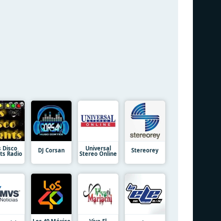
s Disco
Universal
DJ Corsan
Stereorey
ts Radio
Stereo Online