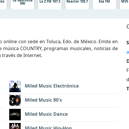
La Sabrosita
tes
La Z FM 107.3
Reactor 105.7
Exa FM
MVS 
590
 online con sede en Toluca, Edo. de México. Emite en
S
e música COUNTRY, programas musicales, noticias de
a
 través de Internet.
D
F
d
Miled Music Electrónica
T
Miled Music 80's
Miled Music Dance
Miled Music Hip-Hop