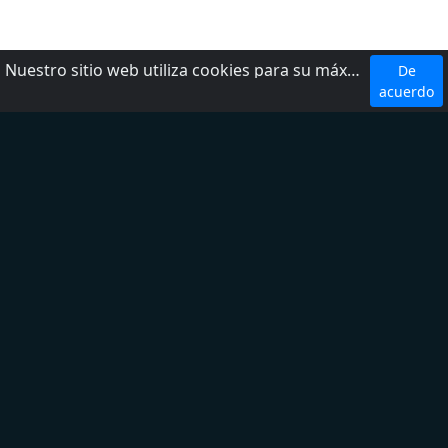
Nuestro sitio web utiliza cookies para su máxima comodidad. Al utilizar el sitio web, usted acepta el uso de cookies.
De
Top 5 Emisoras
acuerdo
W Radio
Radio Fórmula
LOS 40
Ke Buena
Exa FM
Top 5 Géneros
Noticias
Deporte
Latina
Regional Mexicano
Adult Contemporary
Sobre nosotros