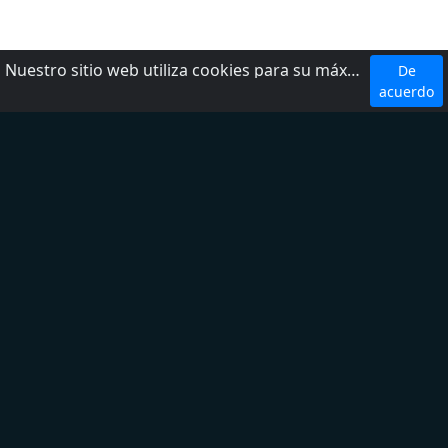
Nuestro sitio web utiliza cookies para su máxima comodidad. Al utilizar el sitio web, usted acepta el uso de cookies.
De
Top 5 Emisoras
acuerdo
W Radio
Radio Fórmula
LOS 40
Ke Buena
Exa FM
Top 5 Géneros
Noticias
Deporte
Latina
Regional Mexicano
Adult Contemporary
Sobre nosotros