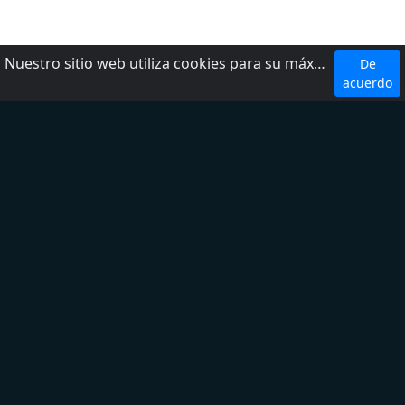
Nuestro sitio web utiliza cookies para su máxima comodidad. Al utilizar el sitio web, usted acepta el uso de cookies.
De
Top 5 Emisoras
acuerdo
W Radio
Radio Fórmula
LOS 40
Ke Buena
Exa FM
Top 5 Géneros
Noticias
Deporte
Latina
Regional Mexicano
Adult Contemporary
Sobre nosotros