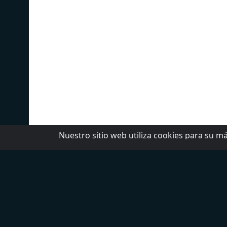
Nuestro sitio web utiliza cookies para su má
Top 5 Emisoras
T
W Radio
N
Radio Fórmula
D
LOS 40
L
Ke Buena
R
Exa FM
A