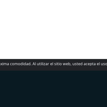
xima comodidad. Al utilizar el sitio web, usted acepta el us
op 5 Géneros
Sobre nosotros
oticias
Para contactarnos
eporte
Ayuda
atina
Agregar radio
egional Mexicano
dult Contemporary