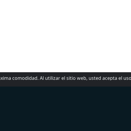
xima comodidad. Al utilizar el sitio web, usted acepta el us
op 5 Géneros
Sobre nosotros
oticias
Para contactarnos
eporte
Ayuda
atina
Agregar radio
egional Mexicano
dult Contemporary