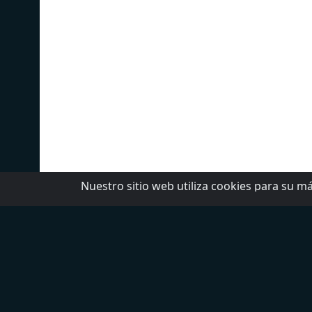
Nuestro sitio web utiliza cookies para su má
Top 5 Emisoras
T
W Radio
N
Radio Fórmula
D
LOS 40
L
Ke Buena
R
Exa FM
A