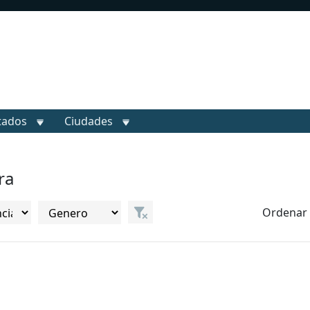
tados
Ciudades
ra
Ordenar 