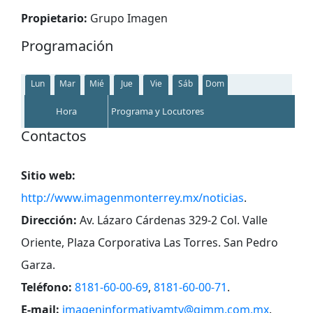
Propietario:
Grupo Imagen
Programación
Lun
Mar
Mié
Jue
Vie
Sáb
Dom
Hora
Programa y Locutores
Contactos
Sitio web:
http://www.imagenmonterrey.mx/noticias
.
Dirección:
Av. Lázaro Cárdenas 329-2 Col. Valle
Oriente, Plaza Corporativa Las Torres. San Pedro
Garza
.
Teléfono:
8181-60-00-69
,
8181-60-00-71
.
E-mail:
imageninformativamty@gimm.com.mx
.