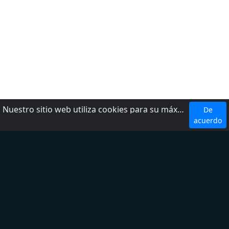
Nuestro sitio web utiliza cookies para su máxima comodidad. Al utilizar el sitio web, usted acepta el uso de cookies.
De
Top 5 Emisoras
acuerdo
W Radio
Radio Fórmula
LOS 40
Ke Buena
Exa FM
Top 5 Géneros
Noticias