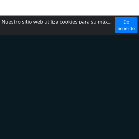
Nuestro sitio web utiliza cookies para su máxima comodidad. Al utilizar el sitio web, usted acepta el uso de cookies.
De
Top 5 Emisoras
acuerdo
W Radio
Radio Fórmula
LOS 40
Ke Buena
Exa FM
Top 5 Géneros
Noticias
Deporte
Latina
Regional Mexicano
Adult Contemporary
Sobre nosotros