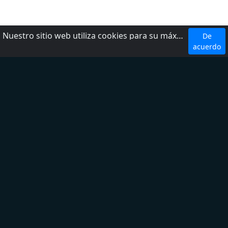
Nuestro sitio web utiliza cookies para su máxima comodidad. Al utilizar el sitio web, usted acepta el uso de cookies.
De
Top 5 Emisoras
acuerdo
W Radio
Radio Fórmula
LOS 40
Ke Buena
Exa FM
Top 5 Géneros
Noticias
Deporte
Latina
Regional Mexicano
Adult Contemporary
Sobre nosotros