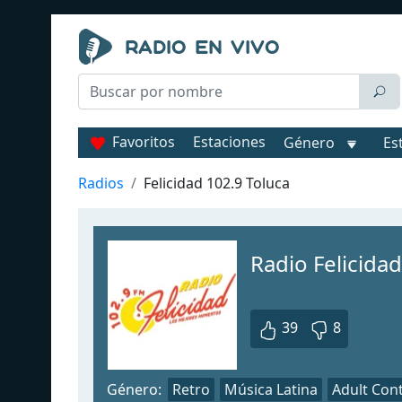
Favoritos
Estaciones
Género
Es
Radios
Felicidad 102.9 Toluca
Radio Felicidad
39
8
Género:
Retro
Música Latina
Adult Con