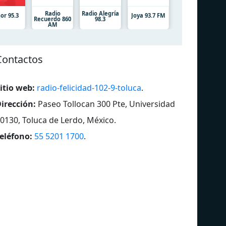
Radio
Radio Alegría
or 95.3
Joya 93.7 FM
Recuerdo 860
98.3
AM
Contactos
itio web:
radio-felicidad-102-9-toluca
.
irección:
Paseo Tollocan 300 Pte, Universidad
0130, Toluca de Lerdo, México
.
eléfono:
55 5201 1700
.