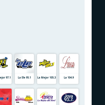
ejor 97.1
La Ele 95.1
La Mejor 105.3
La 104.9