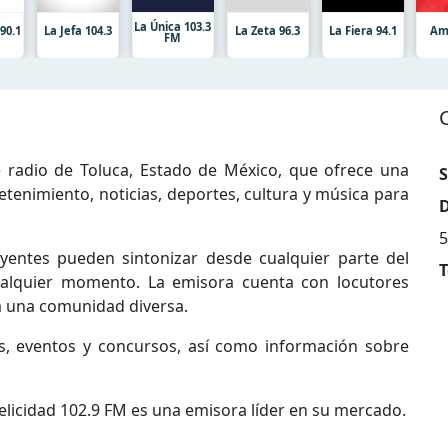
La Única 103.3
90.1
La Jefa 104.3
La Zeta 96.3
La Fiera 94.1
Am
FM
 radio de Toluca, Estado de México, que ofrece una
S
tenimiento, noticias, deportes, cultura y música para
D
5
yentes pueden sintonizar desde cualquier parte del
T
alquier momento. La emisora cuenta con locutores
a una comunidad diversa.
s, eventos y concursos, así como información sobre
elicidad 102.9 FM es una emisora líder en su mercado.