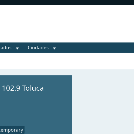
tados
Ciudades
 102.9 Toluca
temporary