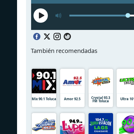
También recomendadas
Crystal 93.3
Mix 90.1 Toluca
Amor 92.5
Ultra 10
FM Toluca