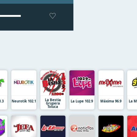
La Bestia
1.3
Neurotik 102.1
La Lupe 102.9
Máxima 96.9
La M
Grupera
Toluca