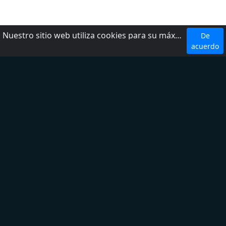
Nuestro sitio web utiliza cookies para su máxima comodidad. Al utilizar el sitio web, usted acepta el uso de cookies.
De
Top 5 Emisoras
acuerdo
W Radio
Radio Fórmula
LOS 40
Ke Buena
Exa FM
Top 5 Géneros
Noticias
Deporte
Latina
Regional Mexicano
Adult Contemporary
Sobre nosotros