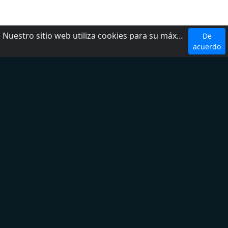
Nuestro sitio web utiliza cookies para su máxima comodidad. Al utilizar el sitio web, usted acepta el uso de cookies.
De
Top 5 Emisoras
acuerdo
W Radio
Radio Fórmula
LOS 40
Ke Buena
Exa FM
Top 5 Géneros
Noticias
Deporte
Latina
Regional Mexicano
Adult Contemporary
Sobre nosotros