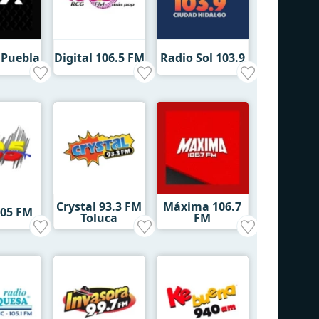
 Puebla
Digital 106.5 FM
Radio Sol 103.9
Crystal 93.3 FM
Máxima 106.7
105 FM
Toluca
FM