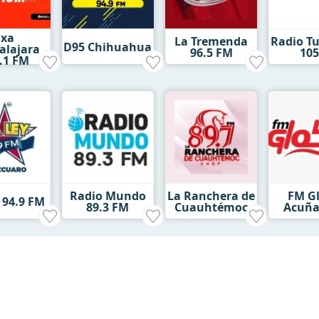
Exa
La Tremenda
Radio T
D95 Chihuahua
alajara
96.5 FM
105
.1 FM
Radio Mundo
La Ranchera de
FM G
 94.9 FM
89.3 FM
Cuauhtémoc
Acuña