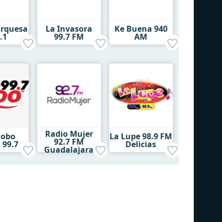
urquesa
La Invasora
Ke Buena 940
.1
99.7 FM
AM
Radio Mujer
lobo
La Lupe 98.9 FM
92.7 FM
 99.7
Delicias
Guadalajara