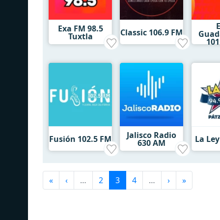
Exa FM 98.5
Classic 106.9 FM
Guad
Tuxtla
101
Jalisco Radio
Fusión 102.5 FM
La Ley
630 AM
«
‹
…
2
3
4
…
›
»