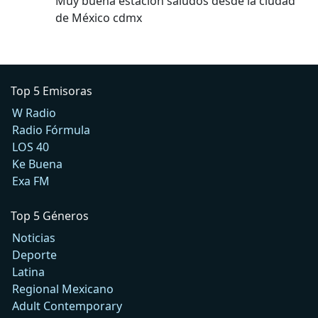
Muy buena estación saludos desde la ciudad
de México cdmx
Top 5 Emisoras
W Radio
Radio Fórmula
LOS 40
Ke Buena
Exa FM
Top 5 Géneros
Noticias
Deporte
Latina
Regional Mexicano
Adult Contemporary