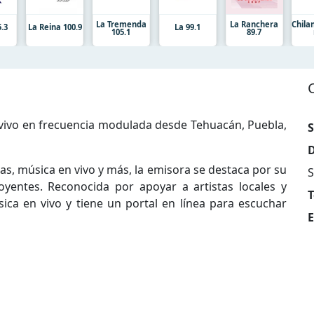
La Tremenda
La Ranchera
Chila
.3
La Reina 100.9
La 99.1
105.1
89.7
vivo en frecuencia modulada desde Tehuacán, Puebla,
S
D
as, música en vivo y más, la emisora se destaca por su
S
entes. Reconocida por apoyar a artistas locales y
T
ica en vivo y tiene un portal en línea para escuchar
E