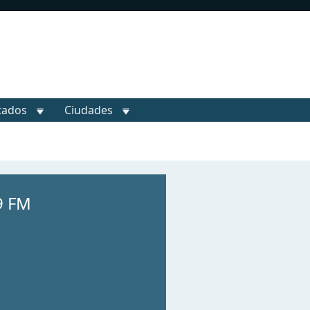
tados
Ciudades
9 FM