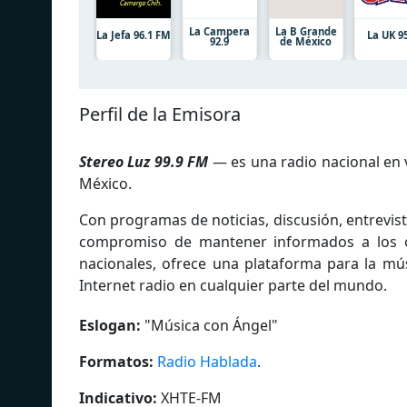
La Campera
La B Grande
La Jefa 96.1 FM
La UK 95
92.9
de México
Perfil de la Emisora
Stereo Luz 99.9 FM
— es una radio nacional en 
México.
Con programas de noticias, discusión, entrevist
compromiso de mantener informados a los oy
nacionales, ofrece una plataforma para la mús
Internet radio en cualquier parte del mundo.
Eslogan:
"
Música con Ángel
"
Formatos:
Radio Hablada
.
Indicativo:
XHTE-FM