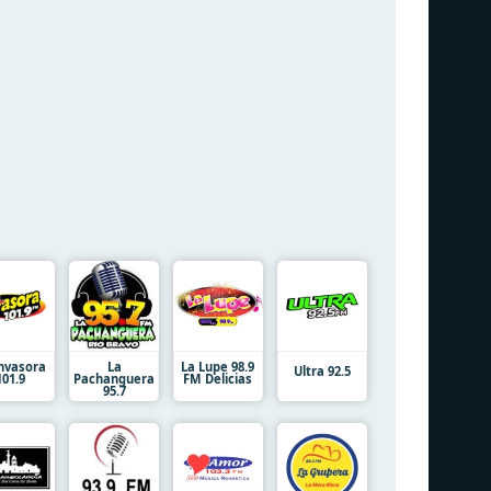
Invasora
La
La Lupe 98.9
Ultra 92.5
101.9
Pachanguera
FM Delicias
95.7