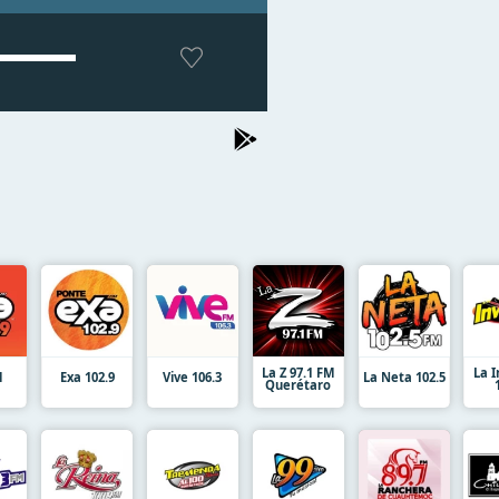
La Z 97.1 FM
La 
M
Exa 102.9
Vive 106.3
La Neta 102.5
Querétaro