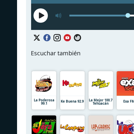
Escuchar también
La Poderosa
La Mejor 100.7
Ke Buena 92.9
Exa F
99.1
Tehuacán