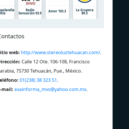
ngolandia
Radio
La Grupera
Amor 103.3
mix
Sensación 93.9
89.3
Contactos
itio web:
http://www.stereoluztehuacan.com/
.
irección:
Calle 12 Ote. 106-108, Francisco
arabia, 75730 Tehuacán, Pue., México
.
eléfono:
01(238) 38 323 51
.
-mail:
exainforma_mvs@yahoo.com.mx
.