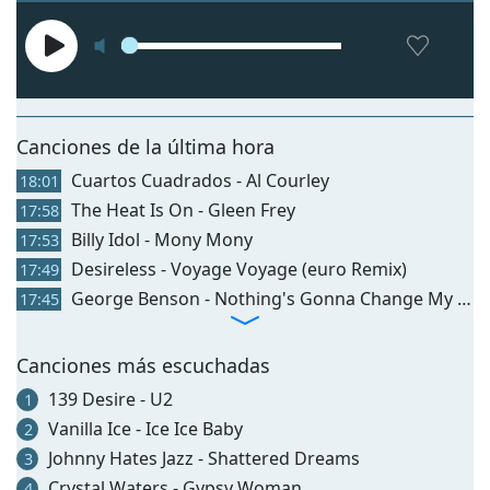
Сanciones de la última hora
Cuartos Cuadrados - Al Courley
18:01
The Heat Is On - Gleen Frey
17:58
Billy Idol - Mony Mony
17:53
Desireless - Voyage Voyage (euro Remix)
17:49
George Benson - Nothing's Gonna Change My Love For You
17:45
Canciones más escuchadas
139 Desire - U2
1
Vanilla Ice - Ice Ice Baby
2
Johnny Hates Jazz - Shattered Dreams
3
Crystal Waters - Gypsy Woman
4