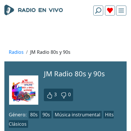
Radios
JM Radio 80s y 90s
JM Radio 80s y 90s
3
0
Género:
80s
90s
Música instrumental
Hits
Clásicos