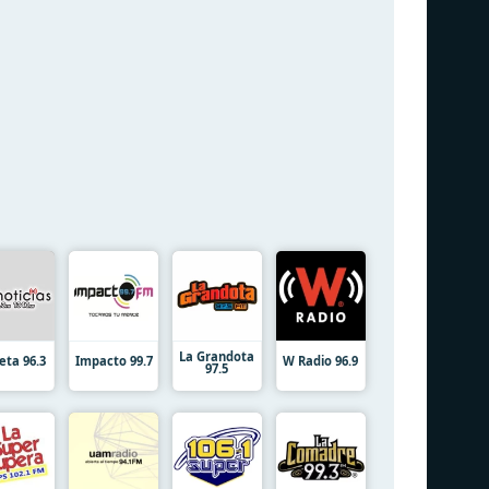
La Grandota
eta 96.3
Impacto 99.7
W Radio 96.9
97.5