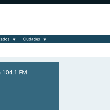
tados
Ciudades
a 104.1 FM