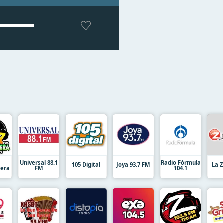
Universal 88.1
Radio Fórmula
105 Digital
Joya 93.7 FM
La Z
uera
FM
104.1