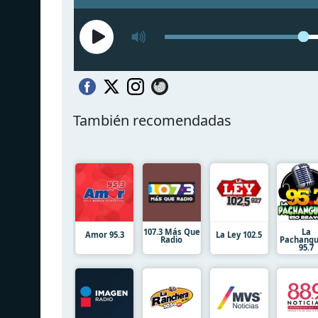
También recomendadas
107.3 Más Que
La
Amor 95.3
La Ley 102.5
Radio
Pachang
95.7