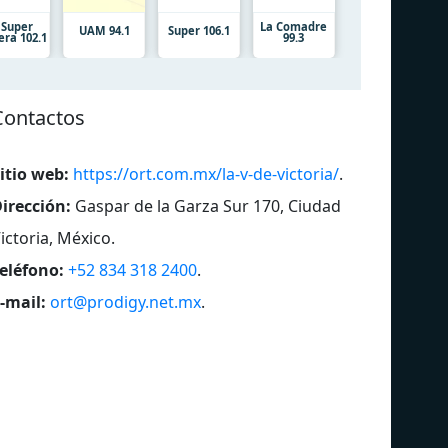
 Super
La Comadre
UAM 94.1
Super 106.1
era 102.1
99.3
Contactos
itio web:
https://ort.com.mx/la-v-de-victoria/
.
irección:
Gaspar de la Garza Sur 170, Ciudad
ictoria, México
.
eléfono:
+52 834 318 2400
.
-mail:
ort@prodigy.net.mx
.