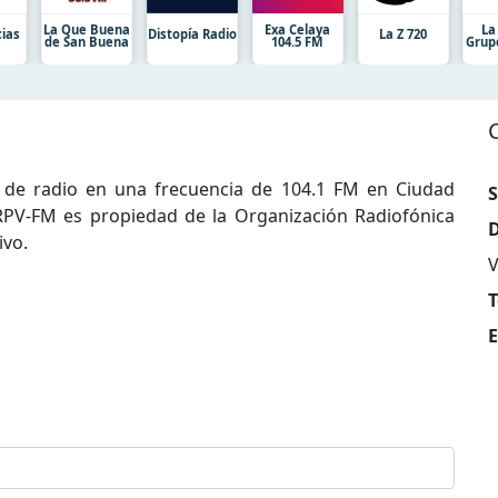
La Que Buena
Exa Celaya
La
cias
Distopía Radio
La Z 720
de San Buena
104.5 FM
Grup
 de radio en una frecuencia de 104.1 FM en Ciudad
S
HRPV-FM es propiedad de la Organización Radiofónica
D
ivo.
V
T
E