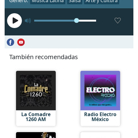
Género:
Música Latina
Salsa
Arte y Cultura
También recomendadas
La Comadre
Radio Electro
1260 AM
México