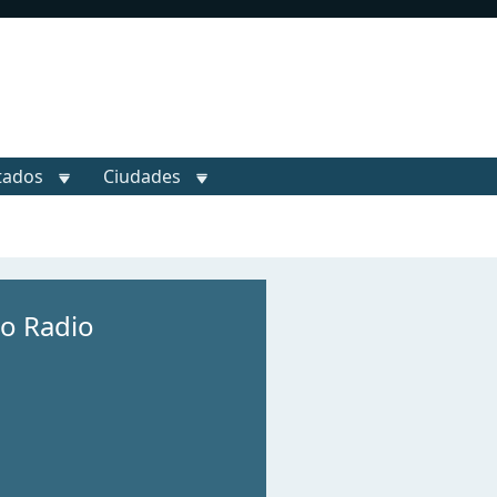
tados
Ciudades
o Radio