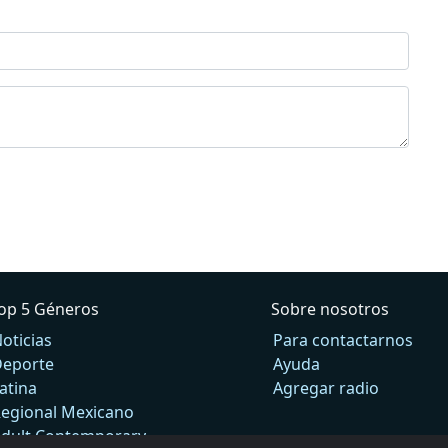
op 5 Géneros
Sobre nosotros
oticias
Para contactarnos
eporte
Ayuda
atina
Agregar radio
egional Mexicano
dult Contemporary