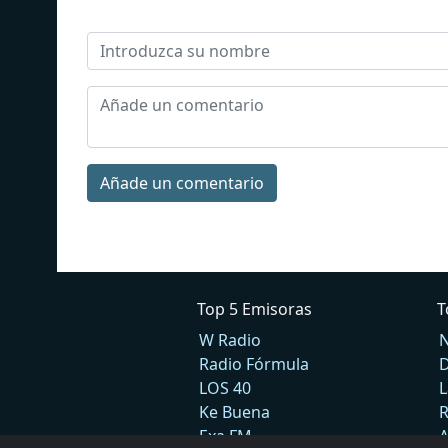
Añade un comentario
Top 5 Emisoras
T
W Radio
N
Radio Fórmula
D
LOS 40
L
Ke Buena
R
Exa FM
A