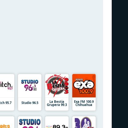
La Bestia
Exa FM 100.9
tch 95.7
Studio 96.5
Grupera 99.3
Chihuahua