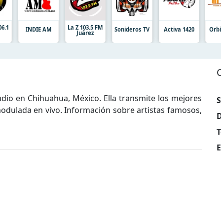
06.1
La Z 103.5 FM
INDIE AM
Sonideros TV
Activa 1420
Orbi
Juárez
io en Chihuahua, México. Ella transmite los mejores
S
modulada en vivo. Información sobre artistas famosos,
D
T
E