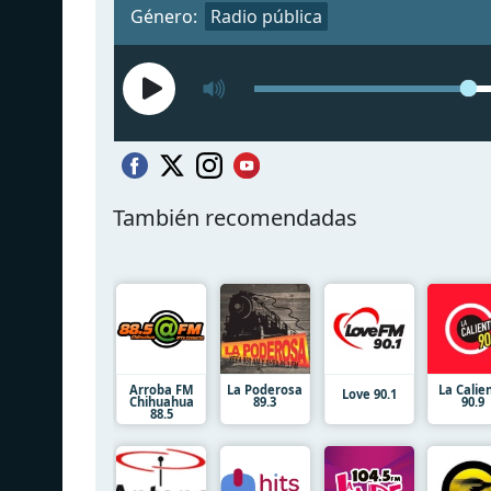
Género:
Radio pública
También recomendadas
Arroba FM
La Poderosa
La Calie
Love 90.1
Chihuahua
89.3
90.9
88.5