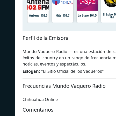
El Lobo 1
Antena 102.5
Hits 103.7
La Lupe 104.5
FM
Perfil de la Emisora
Mundo Vaquero Radio — es una estación de rad
éxitos del country en un rango de frecuencia 
noticias, eventos y espectáculos.
Eslogan:
"
El Sitio Oficial de los Vaqueros
"
Frecuencias Mundo Vaquero Radio
Chihuahua Online
Comentarios