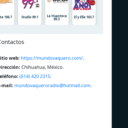
La Huasteca
ta 106.7
Studio 99.1
El y Ella 103.7
89.3
Contactos
itio web:
https://mundovaquero.com/
.
irección:
Chihuahua, México
.
eléfono:
(614) 420 2315
.
-mail:
mundovaqueroradio@hotmail.com
.