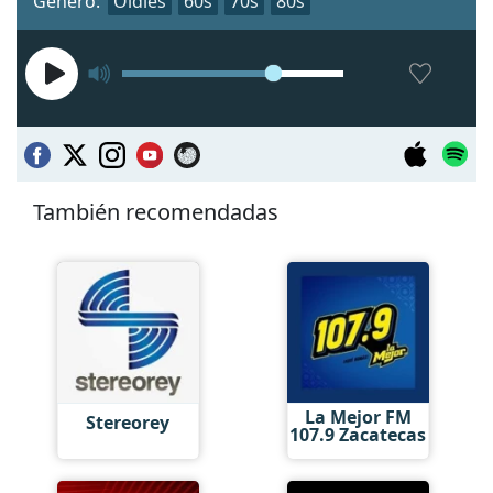
Género:
Oldies
60s
70s
80s
También recomendadas
La Mejor FM
Stereorey
107.9 Zacatecas