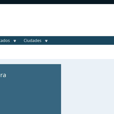
tados
Ciudades
ra