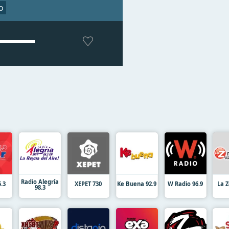
o
Radio Alegría
.3
XEPET 730
Ke Buena 92.9
W Radio 96.9
La Z
98.3