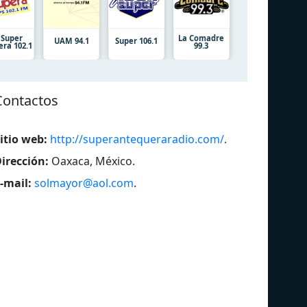
 Super
La Comadre
UAM 94.1
Super 106.1
era 102.1
99.3
Contactos
itio web:
http://superantequeraradio.com/
.
irección:
Oaxaca, México
.
-mail:
solmayor@aol.com
.