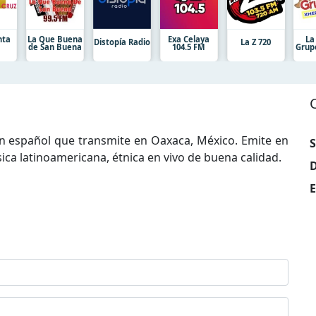
nta
La Que Buena
Exa Celaya
La
Distopía Radio
La Z 720
de San Buena
104.5 FM
Grup
n español que transmite en Oaxaca, México. Emite en
S
ca latinoamericana, étnica en vivo de buena calidad.
D
E