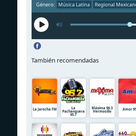
Género:
Música Latina
Regional Mexican
También recomendadas
La
Máxima 96.3
La Jarocha FM
Amor 95
Pachanguera
Hermosillo
95.7