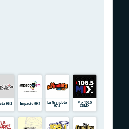
La Grandota
Mix 106.5
eta 96.3
Impacto 99.7
97.5
CDMX