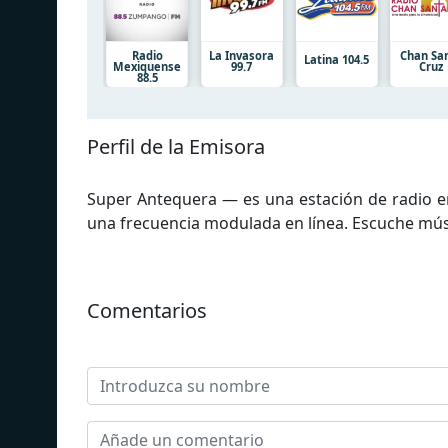
Radio
La Invasora
Chan Sa
Latina 104.5
Mexiquense
99.7
Cruz
88.5
Perfil de la Emisora
Super Antequera — es una estación de radio e
una frecuencia modulada en línea. Escuche músi
Comentarios