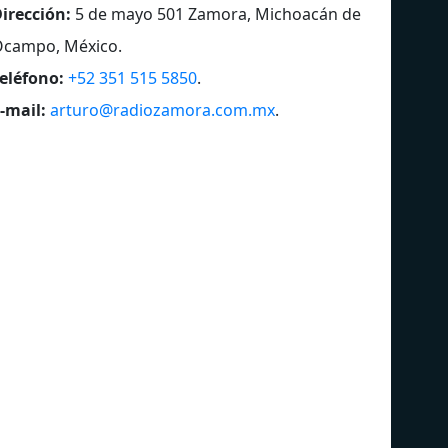
irección:
5 de mayo 501 Zamora, Michoacán de
Ocampo, México
.
eléfono:
+52 351 515 5850
.
-mail:
arturo@radiozamora.com.mx
.