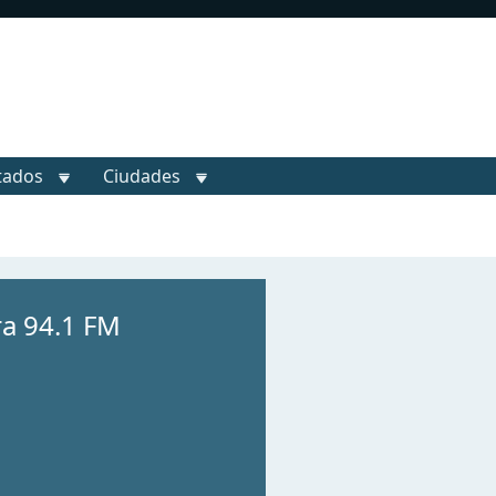
tados
Ciudades
a 94.1 FM