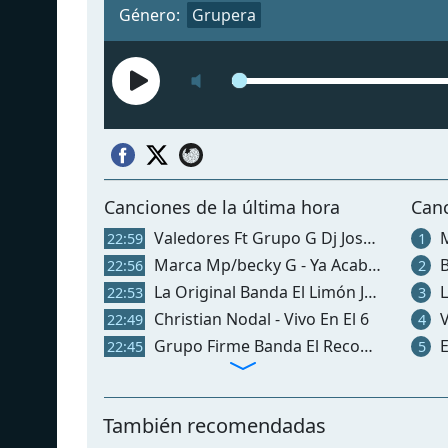
Género:
Grupera
Сanciones de la última hora
Can
Valedores Ft Grupo G Dj Jose - La Inconforme
Ma
22:59
1
Marca Mp/becky G - Ya Acabó (con Becky G)
Ba
22:56
2
La Original Banda El Limón Jorge Medina Homenaje A Salvador Lizárraga - Qué Se Te Olvidó
La O
22:53
3
Christian Nodal - Vivo En El 6
Va
22:49
4
Grupo Firme Banda El Recodo - El Reemplazo
E
22:45
5
También recomendadas