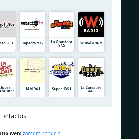
La Grandota
eta 96.3
Impacto 99.7
W Radio 96.9
97.5
 Super
La Comadre
UAM 94.1
Super 106.1
era 102.1
99.3
Contactos
itio web:
zamora-candela
.