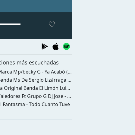
ciones más escuchadas
rca Mp/becky G - Ya Acabó (con Becky G)
nda Ms De Sergio Lizárraga - Me Dejé Ir Con Todo
riginal Banda El Limón Luis Angel El Flaco Homenaje A Salvador Lizárraga - Leña De Pirul
ledores Ft Grupo G Dj Jose - La Inconforme
l Fantasma - Todo Cuanto Tuve