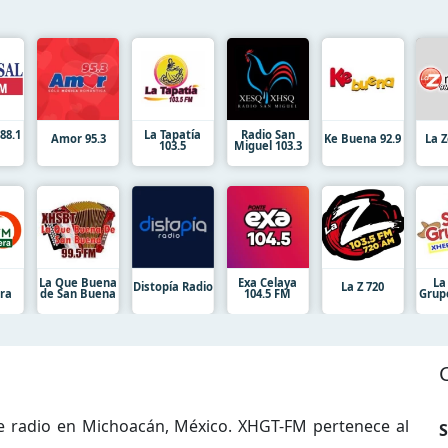
88.1
La Tapatía
Radio San
Amor 95.3
Ke Buena 92.9
La Z
103.5
Miguel 103.3
La Que Buena
Exa Celaya
La
Distopía Radio
La Z 720
ra
de San Buena
104.5 FM
Grup
 radio en Michoacán, México. XHGT-FM pertenece al
S