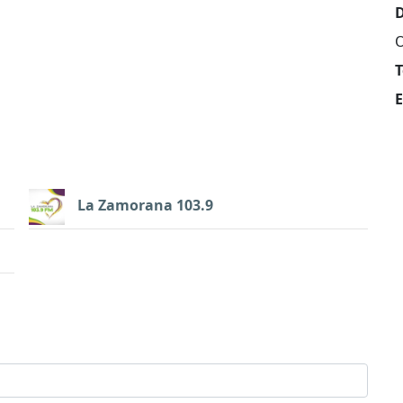
D
T
E
La Zamorana 103.9