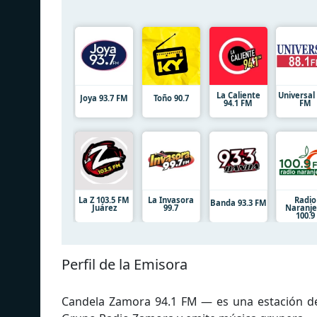
La Caliente
Universal 
Joya 93.7 FM
Toño 90.7
94.1 FM
FM
La Z 103.5 FM
La Invasora
Radio
Banda 93.3 FM
Juárez
99.7
Naranje
100.9
Perfil de la Emisora
Candela Zamora 94.1 FM — es una estación de