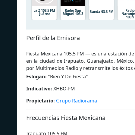
La Z 103.5 FM
Radio San
Radio
Banda 93.3 FM
Juárez
Miguel 103.3
Naranje
100.9
Perfil de la Emisora
Fiesta Mexicana 105.5 FM — es una estación de 
en la ciudad de Irapuato, Guanajuato, México
por Multimedios Radio y retransmite los éxitos 
Eslogan:
"
Bien Y De Fiesta
"
Indicativo:
XHBO-FM
Propietario:
Grupo Radiorama
Frecuencias Fiesta Mexicana
Irapuato 105.5 FM