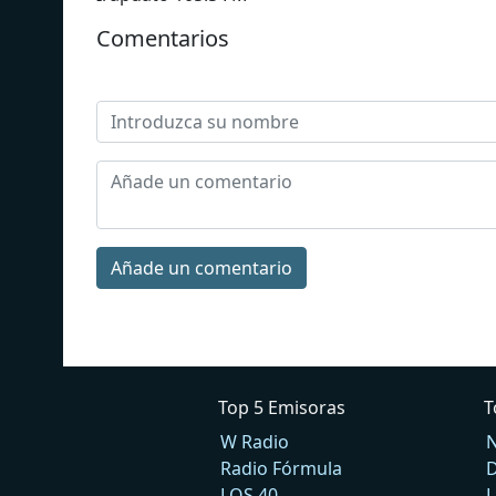
Comentarios
Añade un comentario
Top 5 Emisoras
T
W Radio
N
Radio Fórmula
D
LOS 40
L