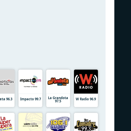
La Grandota
eta 96.3
Impacto 99.7
W Radio 96.9
97.5