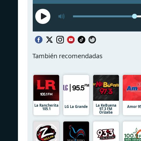
También recomendadas
La Rancherita
La KeBuena
LG La Grande
Amor 95
105.1
97.3 FM
Orizaba