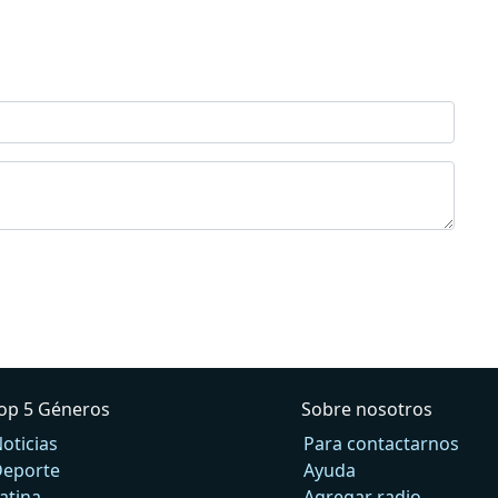
op 5 Géneros
Sobre nosotros
oticias
Para contactarnos
eporte
Ayuda
atina
Agregar radio