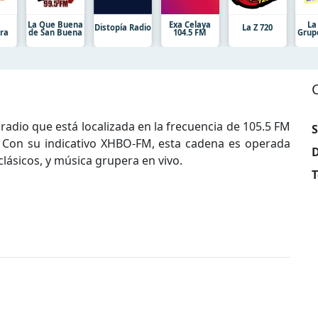
La Que Buena
Exa Celaya
La
Distopía Radio
La Z 720
ra
de San Buena
104.5 FM
Grup
radio que está localizada en la frecuencia de 105.5 FM
S
. Con su indicativo XHBO-FM, esta cadena es operada
D
clásicos, y música grupera en vivo.
T