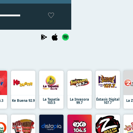
La Tapatía
La Invasora
Éxtasis Digital
.3
Ke Buena 92.9
La Z
103.5
99.7
107.7