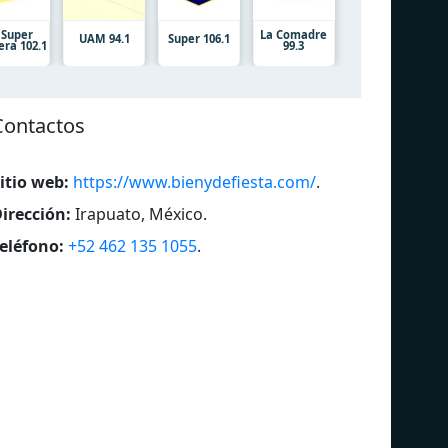
 Super
La Comadre
UAM 94.1
Super 106.1
era 102.1
99.3
Contactos
itio web:
https://www.bienydefiesta.com/
.
irección:
Irapuato, México
.
eléfono:
+52 462 135 1055
.